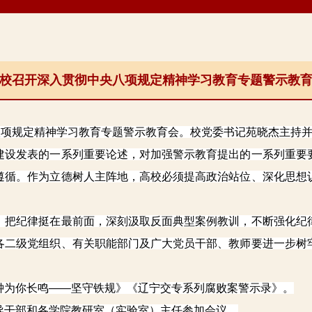
校召开深入贯彻中央八项规定精神学习教育专题警示教
项规定精神学习教育专题警示教育会。校党委书记苑晓杰主持并
设发表的一系列重要论述，对加强警示教育提出的一系列重要要
遵循。作为立德树人主阵地，高校必须提高政治站位、深化思想
把纪律挺在最前面，深刻汲取反面典型案例教训，不断强化纪律
各二级党组织、有关职能部门及广大党员干部、教师要进一步树
为你长鸣——坚守铁规》《辽宁交专系列腐败案警示录》。
干部和各学院教研室（实验室）主任参加会议。