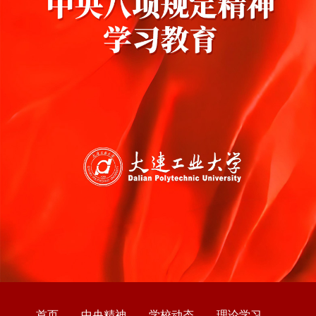
首页
中央精神
学校动态
理论学习